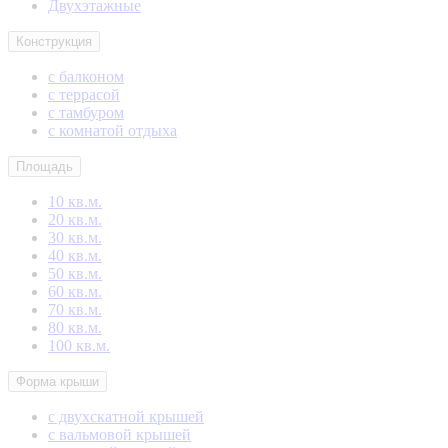
Двухэтажные
Конструкция
с балконом
с террасой
с тамбуром
с комнатой отдыха
Площадь
10 кв.м.
20 кв.м.
30 кв.м.
40 кв.м.
50 кв.м.
60 кв.м.
70 кв.м.
80 кв.м.
100 кв.м.
Форма крыши
с двухскатной крышей
с вальмовой крышей