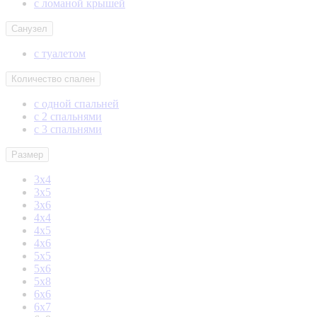
с ломаной крышей
Санузел
с туалетом
Количество спален
с одной спальней
с 2 спальнями
с 3 спальнями
Размер
3х4
3х5
3х6
4х4
4х5
4х6
5х5
5х6
5х8
6х6
6х7